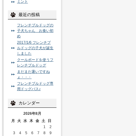
ミント
最近の投稿
フレンチブルドッグの
子犬ちゃん お食い初
め
2017/1/6 フレンチブ
ルドッグの子犬が誕生
しました
クールボードを使うフ
レンチブルドッグ
まだまだ暑いですね
ぇ・・・
フレンチブルドッグ専
用ドッグバス♪
カレンダー
2026年8月
月
火
水
木
金
土
日
1
2
3
4
5
6
7
8
9