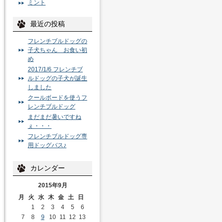
ミント
最近の投稿
フレンチブルドッグの
子犬ちゃん お食い初
め
2017/1/6 フレンチブ
ルドッグの子犬が誕生
しました
クールボードを使うフ
レンチブルドッグ
まだまだ暑いですね
ぇ・・・
フレンチブルドッグ専
用ドッグバス♪
カレンダー
2015年9月
月
火
水
木
金
土
日
1
2
3
4
5
6
7
8
9
10
11
12
13