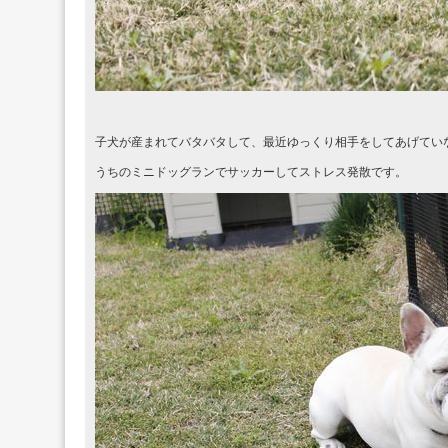
子犬が産まれてバタバタして、最近ゆっくり相手をしてあげてい
うちのミニドッグランでサッカーしてストレス発散です。