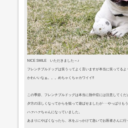
NICE SMILE いただきました～♪
フレンチブルドッグは笑うってよく言いますが本当に笑ってるよ
かわいいなぁ。。。めちゃくちゃカワイイ!!
この季節、フレンチブルドッグは本当に熱中症には注意してくだ
夕方の涼しくなってからを狙って遊ばせましたが･･･やっぱりも
ハァハァちゃんになっていました。
あまりにやばくなったら、水をぶっかけて急いでお医者さんに行