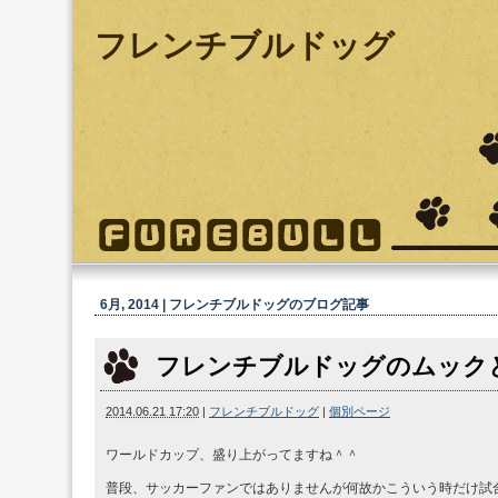
フレンチブルドッグ
6月, 2014 | フレンチブルドッグ
のブログ記事
フレンチブルドッグのムック
2014.06.21 17:20
|
フレンチブルドッグ
|
個別ページ
ワールドカップ、盛り上がってますね＾＾
普段、サッカーファンではありませんが何故かこういう時だけ試