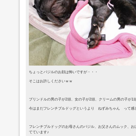
ちょっとバジルのお顔は怖いですが・・・
そこはお許しくださいｗｗ
ブリンドルの男の子が2頭、女の子が2頭、クリームの男の子が1
今はまだフレンチブルドッグというより ねずみちゃん って感
フレンチブルドッグのお母さんのバジル、お父さんのムック、お
てています♪