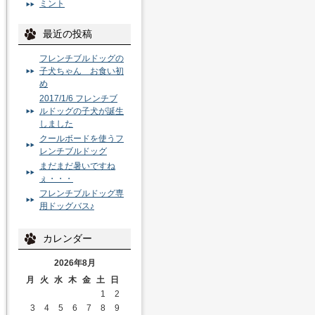
ミント
最近の投稿
フレンチブルドッグの
子犬ちゃん お食い初
め
2017/1/6 フレンチブ
ルドッグの子犬が誕生
しました
クールボードを使うフ
レンチブルドッグ
まだまだ暑いですね
ぇ・・・
フレンチブルドッグ専
用ドッグバス♪
カレンダー
2026年8月
月
火
水
木
金
土
日
1
2
3
4
5
6
7
8
9