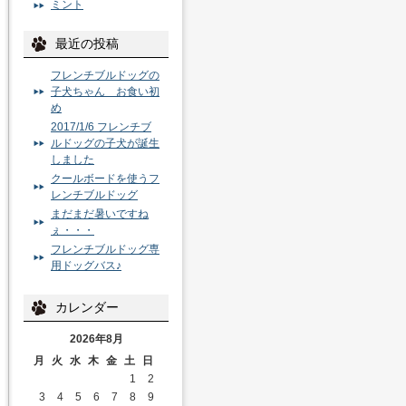
ミント
最近の投稿
フレンチブルドッグの
子犬ちゃん お食い初
め
2017/1/6 フレンチブ
ルドッグの子犬が誕生
しました
クールボードを使うフ
レンチブルドッグ
まだまだ暑いですね
ぇ・・・
フレンチブルドッグ専
用ドッグバス♪
カレンダー
2026年8月
月
火
水
木
金
土
日
1
2
3
4
5
6
7
8
9