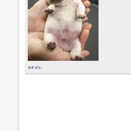
カテゴリ
: