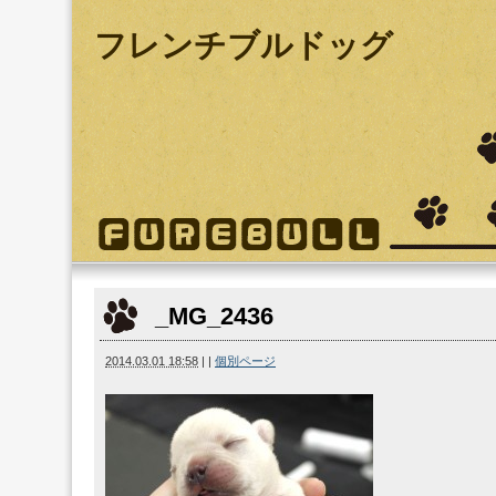
フレンチブルドッグ
_MG_2436
2014.03.01 18:58
|
|
個別ページ