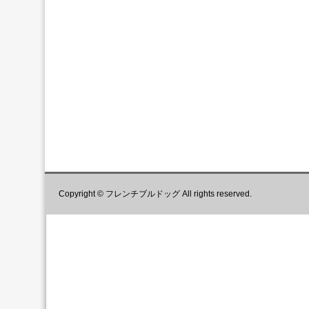
Copyright © フレンチブルドッグ All rights reserved.