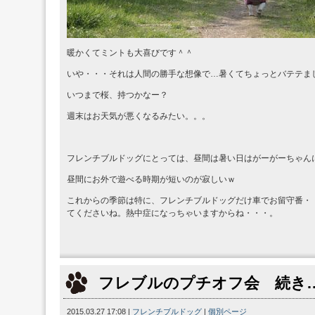
暖かくてミントも大喜びです＾＾
いや・・・それは人間の勝手な想像で…暑くてちょっとバテテま
いつまで桜、持つかなー？
週末はお天気が悪くなるみたい。。。
フレンチブルドッグにとっては、昼間は暑い日はがーがーちゃん
昼間にお外で遊べる時期が短いのが寂しいｗ
これからの季節は特に、フレンチブルドッグだけ車でお留守番・
てくださいね。熱中症になっちゃいますからね・・・。
フレブルのプチオフ会 続き
2015.03.27 17:08
|
フレンチブルドッグ
|
個別ページ