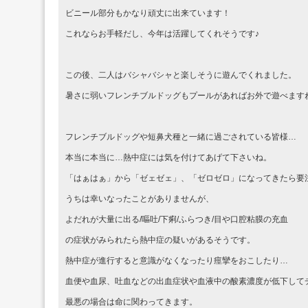
ビニール部分もかなり頑丈に出来ています！
これならお手軽だし、今年は活躍してくれそうです♪
この後、二人はバシャバシャと楽しそうに遊んでくれました。
暑さに弱いフレンチブルドッグもプールがあればお外で遊べます
フレンチブルドッグや短鼻犬種と一緒に過ごされている皆様…
本当に本当に…熱中症には気を付けてあげて下さいね。
「はぁはぁ」から「ゼェゼェ」、「ゼロゼロ」になってきたら要
うちは幸いなったことがありませんが、
よだれが大量に出る/嘔吐/下痢/ふらつき/目や口腔粘膜の充血
の症状がみられたら熱中症の疑いがあるそうです。
熱中症が進行すると意識がなくなったり痙攣をおこしたり…
血便や血尿、吐血などの出血症状や血液中の酸素濃度が低下して
最悪の場合は命に関わってきます。